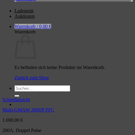
Ladegerät
Auktionen
Warenkorb /
0,00
€
Warenkorb
Es befinden sich keine Produkte im Warenkorb.
Zurück zum Shop
Suchen
nach:
Schnellansicht
Multi-GMAW 200DP PFC
1.690,00
€
200A, Doppel Pulse