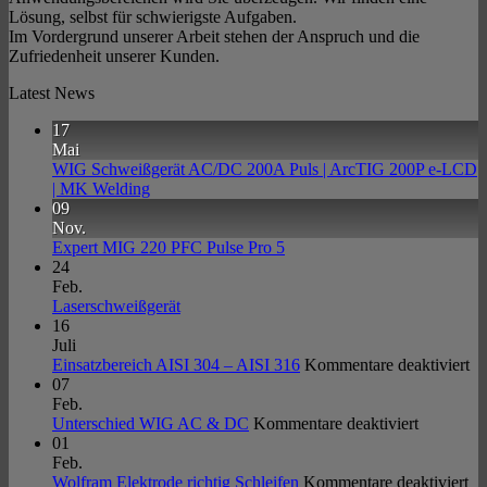
Lösung, selbst für schwierigste Aufgaben.
Im Vordergrund unserer Arbeit stehen der Anspruch und die
Zufriedenheit unserer Kunden.
Latest News
17
Mai
WIG Schweißgerät AC/DC 200A Puls | ArcTIG 200P e-LCD
Keine
| MK Welding
Kommentare
09
zu
Nov.
WIG
Keine
Expert MIG 220 PFC Pulse Pro 5
Schweißgerät
Kommentare
24
AC/DC
zu
Feb.
200A
Expert
Keine
Laserschweißgerät
Puls
MIG
Kommentare
16
|
zu
220
Juli
ArcTIG
Laserschweißgerät
PFC
fü
Einsatzbereich AISI 304 – AISI 316
Kommentare deaktiviert
200P
Pulse
Ei
07
e-
Pro
AI
Feb.
LCD
5
für
30
Unterschied WIG AC & DC
Kommentare deaktiviert
|
Unterschi
–
01
MK
WIG
AI
Feb.
Welding
AC
für
31
Wolfram Elektrode richtig Schleifen
Kommentare deaktiviert