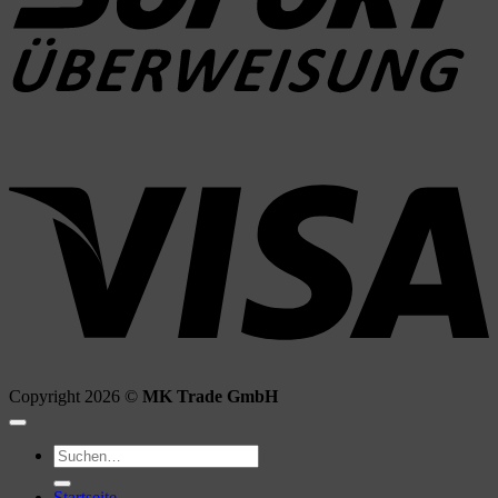
V
Copyright 2026 ©
MK Trade GmbH
Suchen
nach:
Startseite