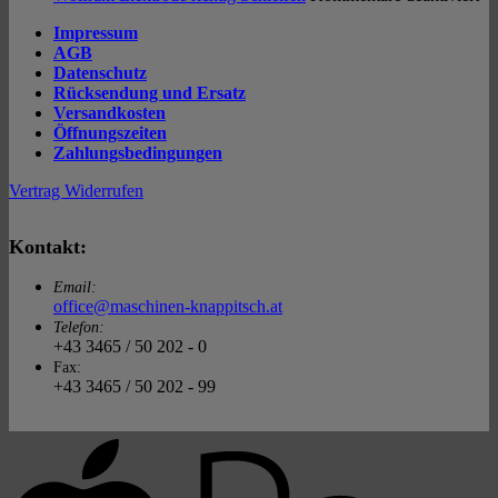
&
Wo
Impressum
DC
El
AGB
ric
Datenschutz
Sc
Rücksendung und Ersatz
Versandkosten
Öffnungszeiten
Zahlungsbedingungen
Vertrag Widerrufen
Kontakt:
Email:
office@maschinen-knappitsch.at
Telefon:
+43 3465 / 50 202 - 0
Fax:
+43 3465 / 50 202 - 99
A
P