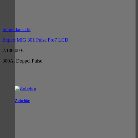
Schnellansicht
Expert MIG 301 Pulse Pro7 LCD
2.100,00
€
300A, Doppel Pulse
Zubehör