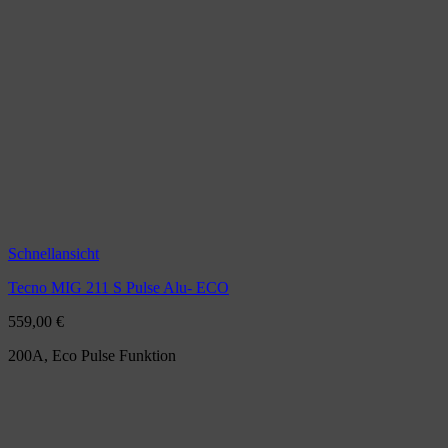
Schnellansicht
Tecno MIG 211 S Pulse Alu- ECO
559,00
€
200A, Eco Pulse Funktion