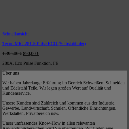
Schnellansicht
Tecno MIG 281-S Pulse ECO (Selbstabholer)
Ursprünglicher
Aktueller
1.395,00
€
890,00
€
Preis
Preis
280A, Eco Pulse Funktion, FE
war:
ist:
1.395,00 €
890,00 €.
Über uns
Wir haben Jahrelange Erfahrung im Bereich Schweißen, Schneiden
und Edelstahl Teile. Wir legen großen Wert auf Qualität und
Kundenservice.
Unsere Kunden sind Zahlreich und kommen aus der Industrie,
Gewerbe, Landwirtschaft, Schulen, Öffentliche Einrichtungen,
Werkstätten, Privatbereich usw.
Unser umfassendes Know-How in allen relevanten
Anwendungsbereichen wird Sie überzeugen. Wir finden eine