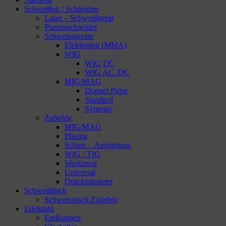
Schweißen / Schneiden
Laser – Schweißgerät
Plasmaschneider
Schweissgeräte
Elektroden (MMA)
WIG
WIG DC
WIG AC /DC
MIG/MAG
Doppel Pulse
Standard
Synergic
Zubehör
MIG/MAG
Plasma
Schutz – Ausrüstung
WIG / TIG
Werkzeug
Universal
Druckminderer
Schweißtisch
Schweisstisch Zubehör
Edelstahl
Endkappen