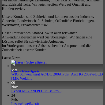
Wir haben Jahrelange Erfahrung im Bereich Schweißen, Schneiden
und Edelstahl Teile. Wir legen großen Wert auf Qualität und
Kundenservice.
Unsere Kunden sind Zahlreich und kommen aus der Industrie,
Gewerbe, Landwirtschaft, Schulen, Öffentliche Einrichtungen,
Werkstätten, Privatbereich usw.
Unser umfassendes Know-How in allen relevanten
Anwendungsbereichen wird Sie überzeugen. Wir finden eine
Lösung, selbst für schwierigste Aufgaben.
Im Vordergrund unserer Arbeit stehen der Anspruch und die
Zufriedenheit unserer Kunden.
Latest News
17
Mai
Laser - Schweißgerät
WIG Schweißgerät AC/DC 200A Puls | ArcTIG 200P e-LCD
Keine
| MK Welding
Kommentare
09
zu
Nov.
WIG
Keine
Expert MIG 220 PFC Pulse Pro 5
Schweißgerät
Kommentare
24
AC/DC
zu
Feb.
200A
Expert
Keine
Laserschweißgerät