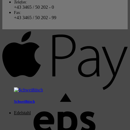
Telefon:
+43 3465 / 50 202 - 0
Fax:
+43 3465 / 50 202 - 99
A
P
E
Schweißtisch
Edelstahl