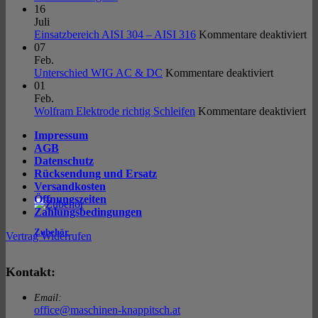
Puls
MIG
Kommentare
16
|
zu
220
Juli
ArcTIG
Laserschweißgerät
PFC
fü
Einsatzbereich AISI 304 – AISI 316
Kommentare deaktiviert
200P
Pulse
Ei
07
e-
Pro
AI
Feb.
LCD
5
für
30
Unterschied WIG AC & DC
Kommentare deaktiviert
|
Unterschi
–
01
MK
WIG
AI
Feb.
Welding
AC
für
31
Wolfram Elektrode richtig Schleifen
Kommentare deaktiviert
&
Wo
Impressum
DC
El
AGB
ric
Datenschutz
Sc
Rücksendung und Ersatz
Versandkosten
Öffnungszeiten
Zahlungsbedingungen
Zubehör
Vertrag Widerrufen
Kontakt:
Email:
office@maschinen-knappitsch.at