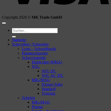
Copyright 2026 ©
MK Trade GmbH
Suchen
nach:
Startseite
Schweißen / Schneiden
Laser – Schweißgerät
Plasmaschneider
Schweissgeräte
Elektroden (MMA)
WIG
WIG DC
WIG AC /DC
MIG/MAG
Doppel Pulse
Standard
Synergic
Zubehör
MIG/MAG
Plasma