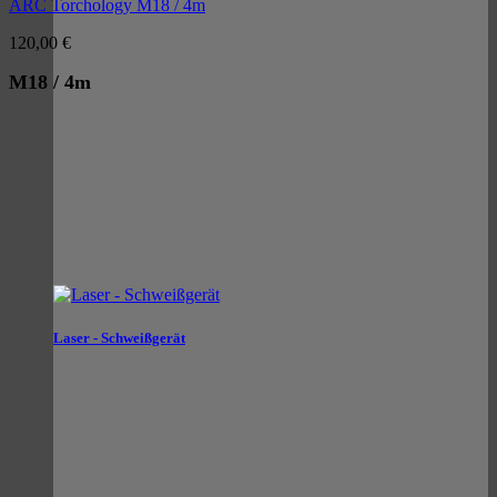
ARC Torchology M18 / 4m
120,00
€
M18 / 4m
Laser - Schweißgerät