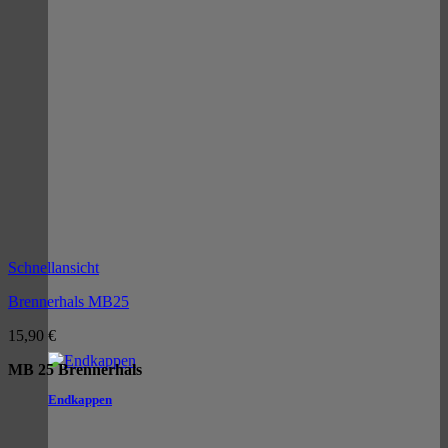
Schnellansicht
Brennerhals MB25
15,90
€
MB 25 Brennerhals
Endkappen