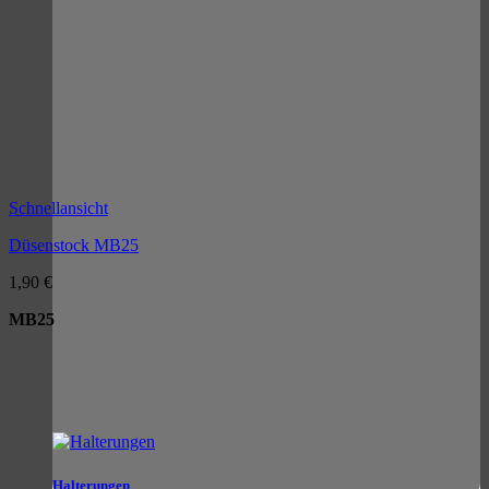
Schnellansicht
Düsenstock MB25
1,90
€
MB25
Halterungen