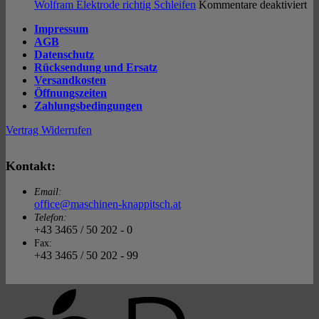
Welding
AC
für
31
Wolfram Elektrode richtig Schleifen
Kommentare deaktiviert
&
Wo
Impressum
DC
El
AGB
ric
Datenschutz
Sc
Rücksendung und Ersatz
Versandkosten
Öffnungszeiten
Zahlungsbedingungen
Vertrag Widerrufen
Kontakt:
Email:
office@maschinen-knappitsch.at
Telefon:
+43 3465 / 50 202 - 0
Fax:
+43 3465 / 50 202 - 99
A
P