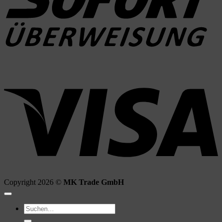
V
Copyright 2026 ©
MK Trade GmbH
Suchen
nach: