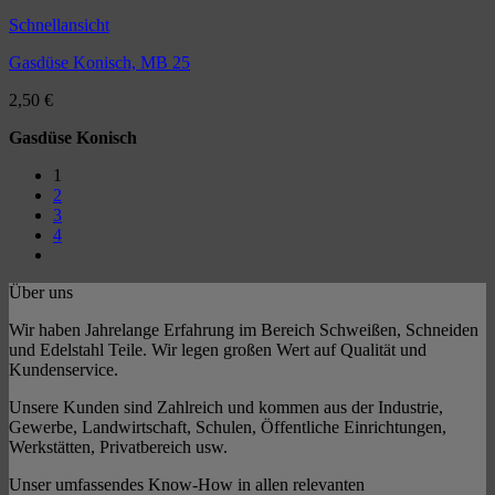
Schnellansicht
Gasdüse Konisch, MB 25
2,50
€
Gasdüse Konisch
1
2
3
4
Über uns
Wir haben Jahrelange Erfahrung im Bereich Schweißen, Schneiden
und Edelstahl Teile. Wir legen großen Wert auf Qualität und
Kundenservice.
Unsere Kunden sind Zahlreich und kommen aus der Industrie,
Gewerbe, Landwirtschaft, Schulen, Öffentliche Einrichtungen,
Werkstätten, Privatbereich usw.
Unser umfassendes Know-How in allen relevanten