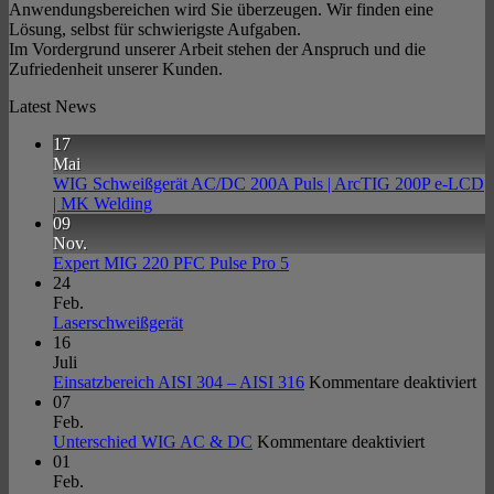
Anwendungsbereichen wird Sie überzeugen. Wir finden eine
Lösung, selbst für schwierigste Aufgaben.
Im Vordergrund unserer Arbeit stehen der Anspruch und die
Zufriedenheit unserer Kunden.
Latest News
17
Mai
WIG Schweißgerät AC/DC 200A Puls | ArcTIG 200P e-LCD
Keine
| MK Welding
Kommentare
09
zu
Nov.
WIG
Keine
Expert MIG 220 PFC Pulse Pro 5
Schweißgerät
Kommentare
24
AC/DC
zu
Feb.
200A
Expert
Keine
Laserschweißgerät
Puls
MIG
Kommentare
16
|
zu
220
Juli
ArcTIG
Laserschweißgerät
PFC
fü
Einsatzbereich AISI 304 – AISI 316
Kommentare deaktiviert
200P
Pulse
Ei
07
e-
Pro
AI
Feb.
LCD
5
für
30
Unterschied WIG AC & DC
Kommentare deaktiviert
|
Unterschi
–
01
MK
WIG
AI
Feb.