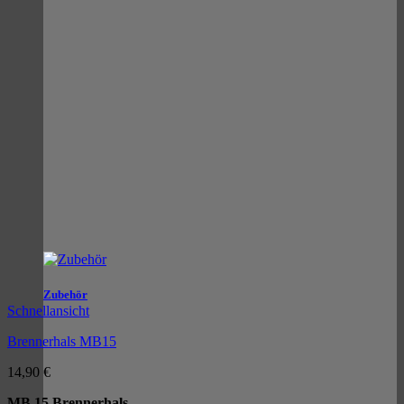
Zubehör
Schnellansicht
Brennerhals MB15
14,90
€
MB 15 Brennerhals