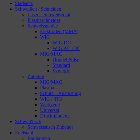
Startseite
Schweißen / Schneiden
Laser – Schweißgerät
Plasmaschneider
Schweissgeräte
Elektroden (MMA)
WIG
WIG DC
WIG AC /DC
MIG/MAG
Doppel Pulse
Standard
Synergic
Zubehör
MIG/MAG
Plasma
Schutz – Ausrüstung
WIG / TIG
Werkzeug
Universal
Druckminderer
Schweißtisch
Schweisstisch Zubehör
Edelstahl
Endkappen