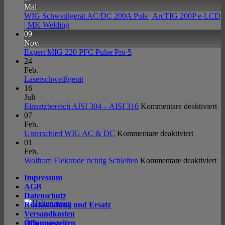
Mai
WIG Schweißgerät AC/DC 200A Puls | ArcTIG 200P e-LCD
Keine
| MK Welding
Kommentare
09
zu
Nov.
WIG
Keine
Expert MIG 220 PFC Pulse Pro 5
Schweißgerät
Kommentare
24
AC/DC
zu
Feb.
200A
Expert
Keine
Laserschweißgerät
Puls
MIG
Kommentare
16
|
zu
220
Juli
ArcTIG
Laserschweißgerät
PFC
fü
Einsatzbereich AISI 304 – AISI 316
Kommentare deaktiviert
200P
Pulse
Ei
07
e-
Pro
AI
Feb.
LCD
5
für
30
Unterschied WIG AC & DC
Kommentare deaktiviert
|
Unterschi
–
01
MK
WIG
AI
Feb.
Welding
AC
für
31
Wolfram Elektrode richtig Schleifen
Kommentare deaktiviert
&
Wo
Impressum
DC
El
AGB
ric
Datenschutz
Sc
Rücksendung und Ersatz
Versandkosten
Öffnungszeiten
Halterungen