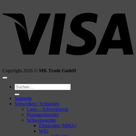
V
Copyright 2026 ©
MK Trade GmbH
Suchen
nach:
Startseite
Schweißen / Schneiden
Laser – Schweißgerät
Plasmaschneider
Schweissgeräte
Elektroden (MMA)
WIG