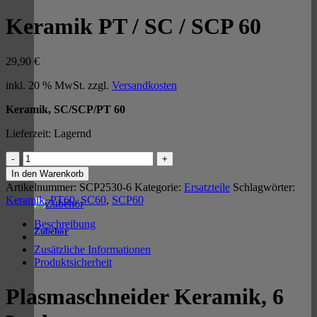
Keramik PT / SC / SCP 60
29,90
€
inkl. 20 % MwSt.
zzgl.
Versandkosten
Keramik, SC/SCP/PT 60
Lieferzeit:
Lagernd
Keramik
PT
In den Warenkorb
/
Artikelnummer:
SCP2530-6
Kategorie:
Ersatzteile
Schlagwörter:
SC
Keramik
,
PT60
,
SC60
,
SCP60
/
SCP
Beschreibung
Zubehör
60
Menge
Zusätzliche Informationen
Produktsicherheit
Plasmaschneider Keramik, 6