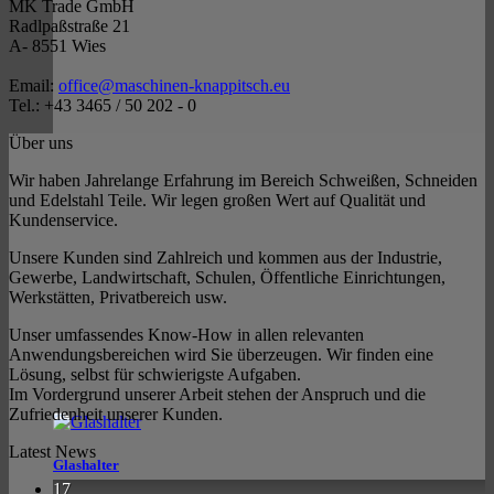
MK Trade GmbH
Radlpaßstraße 21
A- 8551 Wies
Email:
office@maschinen-knappitsch.eu
Tel.: +43 3465 / 50 202 - 0
Über uns
Wir haben Jahrelange Erfahrung im Bereich Schweißen, Schneiden
und Edelstahl Teile. Wir legen großen Wert auf Qualität und
Kundenservice.
Unsere Kunden sind Zahlreich und kommen aus der Industrie,
Gewerbe, Landwirtschaft, Schulen, Öffentliche Einrichtungen,
Werkstätten, Privatbereich usw.
Unser umfassendes Know-How in allen relevanten
Anwendungsbereichen wird Sie überzeugen. Wir finden eine
Lösung, selbst für schwierigste Aufgaben.
Im Vordergrund unserer Arbeit stehen der Anspruch und die
Zufriedenheit unserer Kunden.
Latest News
Glashalter
17