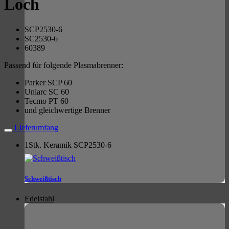
Loch
SCP2530-6
SC2530-6
60389
Passend für folgende Plasmabrenner:
Parker SCP 60
Uniarc SC 60
Tecmo PT 60
und gleichwertige Brenner
Lieferumfang
1Stk. Keramik SCP2530-6
Schweißtisch
Edelstahl