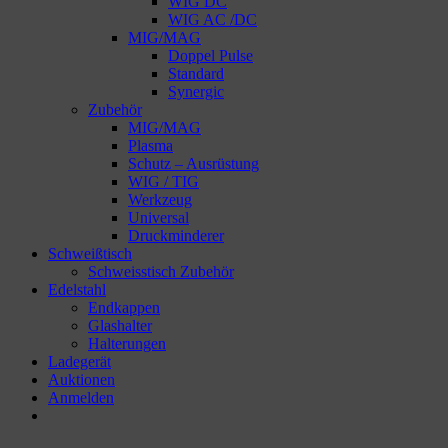
WIG DC
WIG AC /DC
MIG/MAG
Doppel Pulse
Standard
Synergic
Zubehör
MIG/MAG
Plasma
Schutz – Ausrüstung
WIG / TIG
Werkzeug
Universal
Druckminderer
Schweißtisch
Schweisstisch Zubehör
Edelstahl
Endkappen
Glashalter
Halterungen
Ladegerät
Auktionen
Anmelden