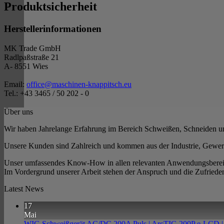
Produktsicherheit
Herstellerinformationen
MK Trade GmbH
Radlpaßstraße 21
A- 8551 Wies
Email:
office@maschinen-knappitsch.eu
Tel.: +43 3465 / 50 202 - 0
Über uns
Wir haben Jahrelange Erfahrung im Bereich Schweißen, Schneiden und
Unsere Kunden sind Zahlreich und kommen aus der Industrie, Gewerbe
Unser umfassendes Know-How in allen relevanten Anwendungsbereiche
Im Vordergrund unserer Arbeit stehen der Anspruch und die Zufriede
Latest News
17
Mai
WIG Schweißgerät AC/DC 200A Puls | ArcTIG 200P e-LCD 