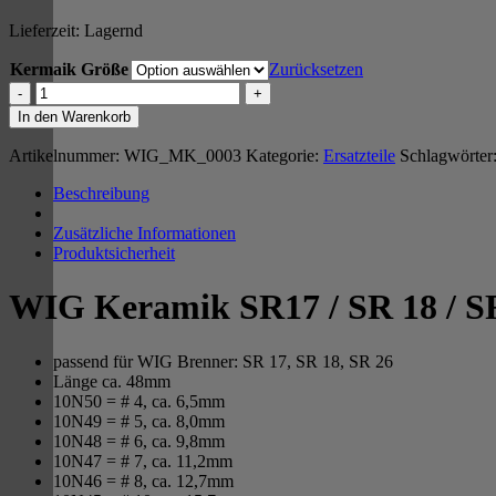
Lieferzeit:
Lagernd
Kermaik Größe
Zurücksetzen
Keramik,
SR17/18/26
In den Warenkorb
Menge
Artikelnummer:
WIG_MK_0003
Kategorie:
Ersatzteile
Schlagwörter
Beschreibung
Zusätzliche Informationen
Produktsicherheit
WIG Keramik SR17 / SR 18 / S
passend für WIG Brenner: SR 17, SR 18, SR 26
Länge ca. 48mm
10N50 = # 4, ca. 6,5mm
10N49 = # 5, ca. 8,0mm
10N48 = # 6, ca. 9,8mm
10N47 = # 7, ca. 11,2mm
10N46 = # 8, ca. 12,7mm