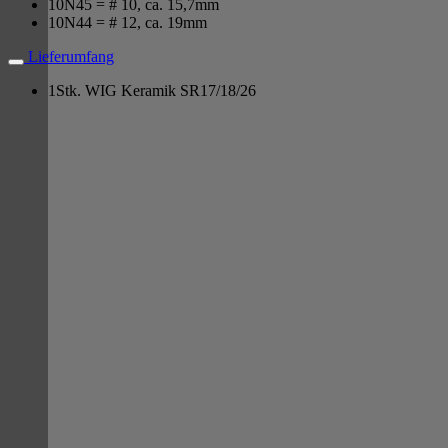
10N45 = # 10, ca. 15,7mm
10N44 = # 12, ca. 19mm
Lieferumfang
1Stk. WIG Keramik SR17/18/26