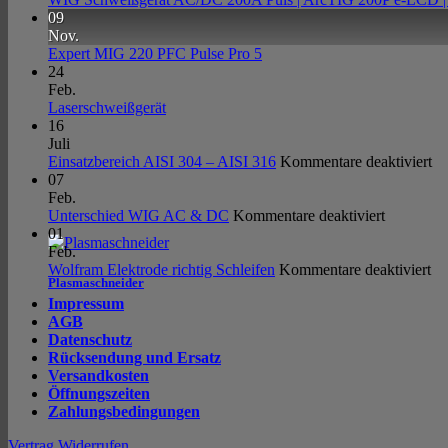
09
Nov.
Keine
Expert MIG 220 PFC Pulse Pro 5
Kommentare
24
zu
Feb.
Expert
Keine
Laserschweißgerät
MIG
Kommentare
16
zu
220
Juli
Laserschweißgerät
PFC
fü
Einsatzbereich AISI 304 – AISI 316
Kommentare deaktiviert
Pulse
Ei
07
Pro
AI
Feb.
5
für
30
Unterschied WIG AC & DC
Kommentare deaktiviert
Unterschi
–
01
WIG
AI
Feb.
AC
für
31
Wolfram Elektrode richtig Schleifen
Kommentare deaktiviert
Plasmaschneider
&
Wo
Impressum
DC
El
AGB
ric
Datenschutz
Sc
Rücksendung und Ersatz
Versandkosten
Öffnungszeiten
Zahlungsbedingungen
Vertrag Widerrufen