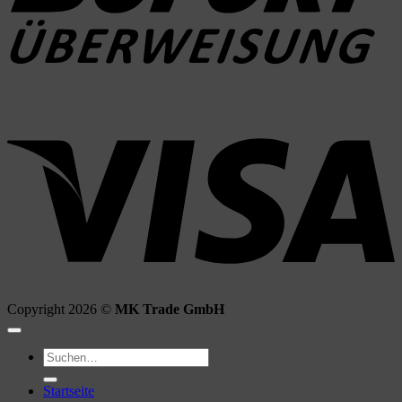
V
Copyright 2026 ©
MK Trade GmbH
Suchen
nach:
Startseite