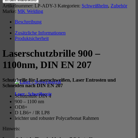
1100nm,
Artikelnummer:
LP-ADY-3
Kategorien:
Schweißhelm
,
Zubehör
EN
Marke:
MK Welding
207
Menge
Beschreibung
Zusätzliche Informationen
Produktsicherheit
Laserschutzbrille 900 –
1100nm, DIN EN 207
Schutzbrille für Laserschweißen, Laser Entrosten und
Schneiden nach DIN EN 207
Laser - Schweißgerät
Schutzstufe DIN 4
900 – 1100 nm
OD8+
D LB6+ / IR LP8
leichter und robuster Polycarbonat Rahmen
Hinweis: