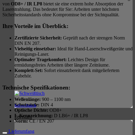
von
OD8+ / IR LP8
bietet sie eine extrem hohe Absorption der
Laserstrahlung. Das bedeutet für Sie: Arbeiten unter höchsten
Sicherheitsstandards ohne Kompromisse bei der Sichtqualität.
Ihre Vorteile im Überblick:
Zertifizierte Sicherheit:
Geprüft nach der strengen Norm
DIN EN 207.
Vielseitig einsetzbar:
Ideal für Hand-Laserschweißgeräte und
Reinigungs-Laser.
Optimaler Tragekomfort:
Leichtes Design für
ermüdungsfreies Arbeiten über längere Zeiträume.
Komplett-Set:
Sofort einsatzbereit dank mitgeliefertem
Zubehör.
Technische Spezifikationen:
Wellenlänge:
900 – 1100 nm
Schutzstufe:
DIN 4
Schweißtisch
Optische Dichte:
OD8+
L-Kennzeichnung:
D LB6+ / IR LP8
Edelstahl
Norm:
CE / EN 207
Lieferumfang