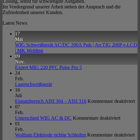
Lösung, selbst für schwierigste Aufgaben.
Im Vordergrund unserer Arbeit stehen der Anspruch und die
Zufriedenheit unserer Kunden.
Latest News
17
Mai
WIG Schweißgerät AC/DC 200A Puls | ArcTIG 200P e-LCD
Keine
| MK Welding
Kommentare
09
zu
Nov.
WIG
Keine
Expert MIG 220 PFC Pulse Pro 5
Schweißgerät
Kommentare
24
AC/DC
zu
Feb.
200A
Expert
Keine
Laserschweißgerät
Puls
MIG
Kommentare
16
|
zu
220
Juli
ArcTIG
Laserschweißgerät
PFC
fü
Einsatzbereich AISI 304 – AISI 316
Kommentare deaktiviert
200P
Pulse
Ei
07
e-
Pro
AI
Feb.
LCD
5
für
30
Unterschied WIG AC & DC
Kommentare deaktiviert
|
Unterschi
–
01
MK
WIG
AI
Feb.
Welding
AC
für
31
Wolfram Elektrode richtig Schleifen
Kommentare deaktiviert