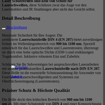
Laser Schutzbrillen sind kein voll Schutz für
Laserschweißen,
diese Schützen zwar das Auge vor den
Laserstrahlen und IR Strahlungen aber nicht das Gesicht selbst.
Detail Beschreibung
Beschreibung
Maximale Sicherheit für Ihre Augen: Die
zertifizierte
Laserschutzbrille DIN 4 (EN 207)
bietet zuverlässigen
Schutz im Wellenlängenbereich von
900 bis 1100 nm
. Speziell
entwickelt für das Laserschweißen und Laserentrosten, überzeugt
sie durch eine hohe optische Dichte (OD8+) und erstklassigen
Tragekomfort. Inklusive robustem Etui und Zubehör.
Schützen Sie Ihr Sehvermögen bei anspruchsvollen Laserarbeiten
mit unserer professionellen
Laserschutzbrille nach DIN EN 207
.
Diese Brille ist die essenzielle Schutzausrüstung für Anwender von
Zubehör
Faserlasern, Laserschweißgeräten und Systemen zur
Oberflächenreinigung (Laserentrosten).
Präziser Schutz & Höchste Qualität
Die Brille deckt den kritischen Bereich von
900 nm bis 1100
nm
ab. Mit einer Schutzstufe von
DIN 4
und einer Kennzeichnung