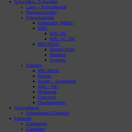
Schweißen / Schneiden
Laser – Schweißgerät
Plasmaschneider
Schweissgeräte
Elektroden (MMA)
WIG
WIG DC
WIG AC /DC
MIG/MAG
Doppel Pulse
Standard
Synergic
Zubehör
MIG/MAG
Plasma
Schutz – Ausrüstung
WIG / TIG
Werkzeug
Universal
Druckminderer
Schweißtisch
Schweisstisch Zubehör
Edelstahl
Endkappen
Glashalter