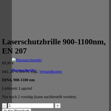
Laserschutzbrille 900-1100nm,
EN 207
89,90
€
Plasmaschneider
inkl. 20 % MwSt.
zzgl.
Versandkosten
DIN4, 900-1100 nm
Lieferzeit:
Lagernd
Nur noch 2 vorrätig (kann nachbestellt werden)
Laserschutzbrille
900-
In den Warenkorb