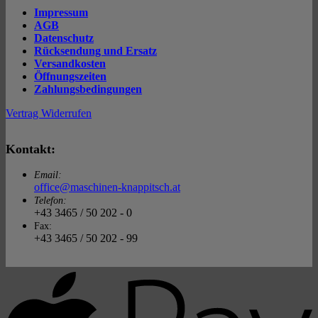
&
Wo
Impressum
DC
El
AGB
ric
Datenschutz
Sc
Rücksendung und Ersatz
Versandkosten
Öffnungszeiten
Zahlungsbedingungen
Vertrag Widerrufen
Kontakt:
Email:
office@maschinen-knappitsch.at
Telefon:
+43 3465 / 50 202 - 0
Fax:
+43 3465 / 50 202 - 99
A
P