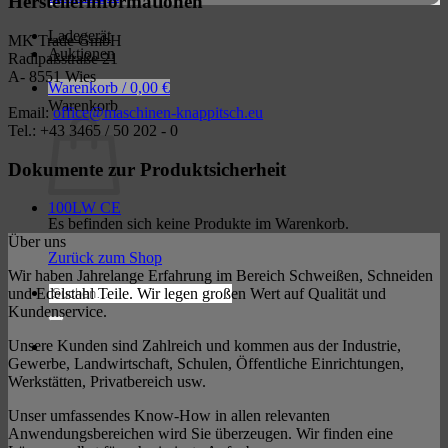
Herstellerinformationen
Ladegerät
MK Trade GmbH
Auktionen
Radlpaßstraße 21
A- 8551 Wies
Warenkorb /
0,00
€
Warenkorb
Email:
office@maschinen-knappitsch.eu
Tel.: +43 3465 / 50 202 - 0
Dokumente zur Produktsicherheit
100LW CE
Es befinden sich keine Produkte im Warenkorb.
Über uns
Zurück zum Shop
Wir haben Jahrelange Erfahrung im Bereich Schweißen, Schneiden
Suchen
und Edelstahl Teile. Wir legen großen Wert auf Qualität und
nach:
Kundenservice.
Unsere Kunden sind Zahlreich und kommen aus der Industrie,
Gewerbe, Landwirtschaft, Schulen, Öffentliche Einrichtungen,
Werkstätten, Privatbereich usw.
Unser umfassendes Know-How in allen relevanten
Anwendungsbereichen wird Sie überzeugen. Wir finden eine